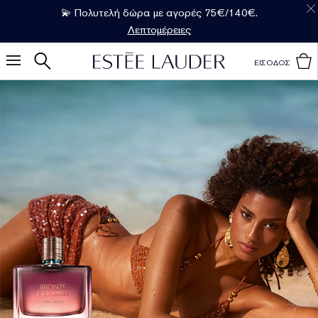
💫 Πολυτελή δώρα με αγορές 75€/140€.
Λεπτομέρειες
ΕΙΣΟΔΟΣ