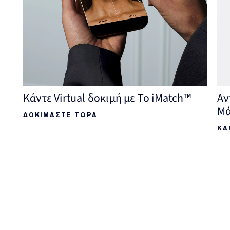
Κάντε Virtual δοκιμή με Το iMatch™
Αν
Μ
ΔΟΚΙΜΑΣΤΕ ΤΩΡΑ
ΚΑ