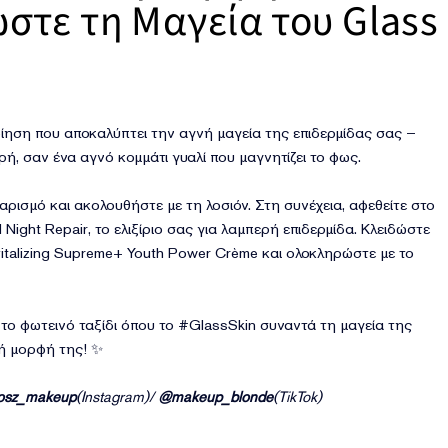
στε τη Μαγεία του Glass
οίηση που αποκαλύπτει την αγνή μαγεία της επιδερμίδας σας –
ρή, σαν ένα αγνό κομμάτι γυαλί που μαγνητίζει το φως.
αρισμό και ακολουθήστε με τη λοσιόν. Στη συνέχεια, αφεθείτε στο
ight Repair, το ελιξίριο σας για λαμπερή επιδερμίδα. Κλειδώστε
vitalizing Supreme+ Youth Power Crème και ολοκληρώστε με το
 το φωτεινό ταξίδι όπου το #GlassSkin συναντά τη μαγεία της
ή μορφή της! ✨
osz_makeup
(Instagram)/
@makeup_blonde
(TikTok)