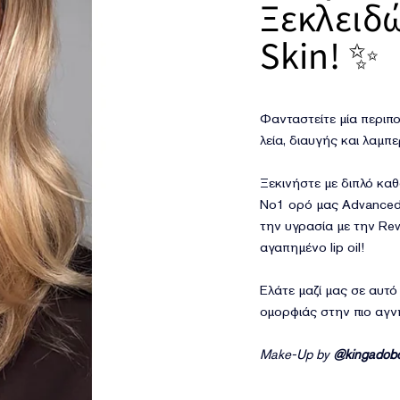
Ξεκλειδώ
Skin! ✨
Φανταστείτε μία περιπ
λεία, διαυγής και λαμπε
Ξεκινήστε με διπλό καθ
Νο1 ορό μας Advanced N
την υγρασία με την Re
αγαπημένο lip oil!
Ελάτε μαζί μας σε αυτό
ομορφιάς στην πιο αγν
Make-Up by
@kingadob