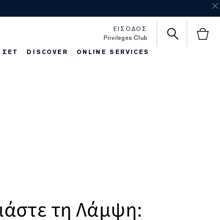
ΕΙΣΟΔΟΣ
Privileges Club
 ΣΕΤ
DISCOVER
ONLINE SERVICES
httime Repair
autiful Belle
Foundaton Finder
Pure Color Love
ιάστε τη Λάμψη: