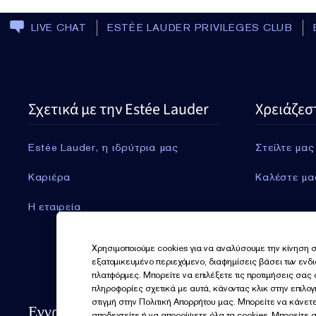
LIVE CHAT
ESTÉE LAUDER PRIVILEGES CLUB
Σχετικά με την Estée Lauder
Χρειάζεσ
Estée Lauder, η ιδρύτρια μας
Στείλτε μας
Καριέρα
Καλέστε μα
Η εταιρεία
Χρησιμοποιούμε cookies για να αναλύσουμε την κίνηση σ
εξατομικευμένο περιεχόμενο, διαφημίσεις βάσει των ενδ
πλατφόρμες. Μπορείτε να επιλέξετε τις προτιμήσεις σας
πληροφορίες σχετικά με αυτά, κάνοντας κλικ στην επιλο
στιγμή στην Πολιτική Απορρήτου μας. Μπορείτε να κάνετε
Εγγραφείτε για νέα
αποδεχτείτε ή να απορρίψετε όλα τα cookies. Μπορείτε 