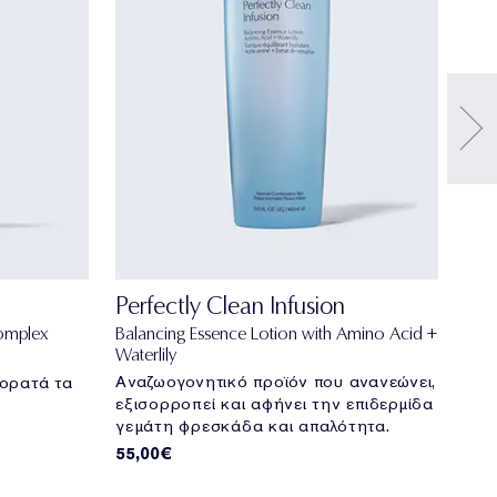
Perfectly Clean Infusion
Rev
omplex
Balancing Essence Lotion with Amino Acid +
Yout
Waterlily
Απα
Aναζωογονητικό προϊόν που ανανεώνει,
 ορατά τα
σύσ
εξισορροπεί και αφήνει την επιδερμίδα
136
γεμάτη φρεσκάδα ​​και απαλότητα.
55,00€