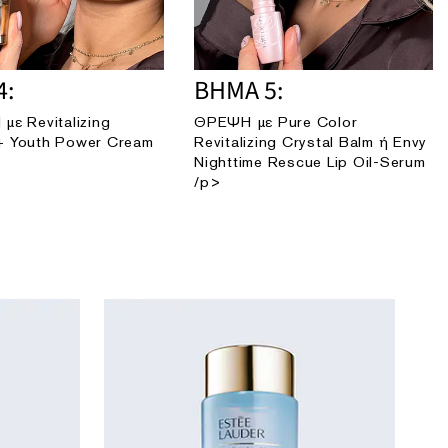
4:
ΒΗΜΑ 5:
με Revitalizing
ΘΡΕΨΗ με Pure Color
+ Youth Power Cream
Revitalizing Crystal Balm ή Envy
Nighttime Rescue Lip Oil-Serum
/p>