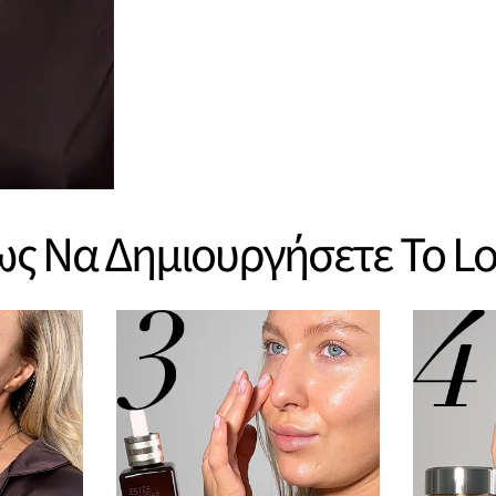
ς Να Δημιουργήσετε Το L