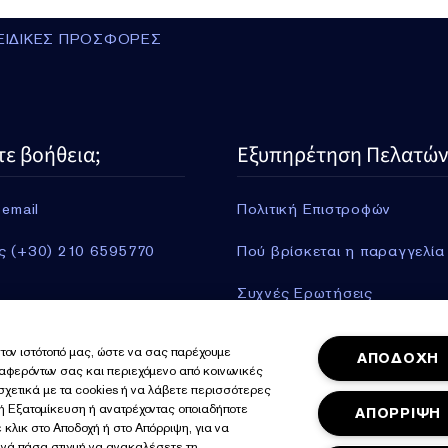
ΕΙΔΙΚΕΣ ΠΡΟΣΦΟΡΕΣ
τε βοήθεια;
Εξυπηρέτηση Πελατών
 email
Πολιτική Επιστροφών
ς (+30) 210 6595770
Πού βρίσκεται η παραγγελία
Συχνές Ερωτήσεις
Πληροφορίες Αποστολής
τον ιστότοπό μας, ώστε να σας παρέχουμε
ΑΠΟΔΟΧΗ
ιαφερόντων σας και περιεχόμενο από κοινωνικές
Περισσότερα
 σχετικά με τα cookies ή να λάβετε περισσότερες
γή Εξατομίκευση ή ανατρέχοντας οποιαδήποτε
ΑΠΟΡΡΙΨΗ
 κλικ στο Αποδοχή ή στο Απόρριψη, για να
ανά πάσα στιγμή να ανακαλέσετε τη