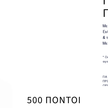
Με
Es
& 
Με
* Ο
αγο
ΓΙ
ΠΡ
ΟΡ
500
ΠΟΝΤΟΙ