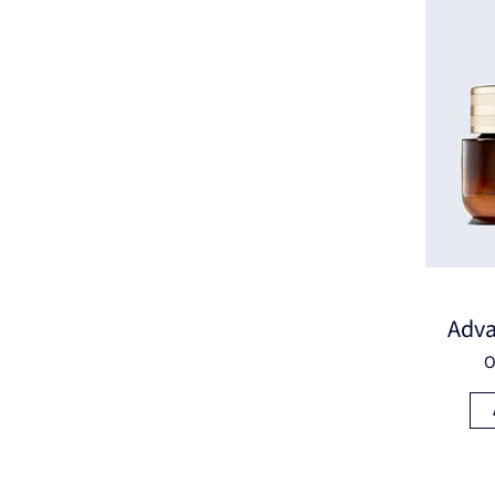
Adva
O