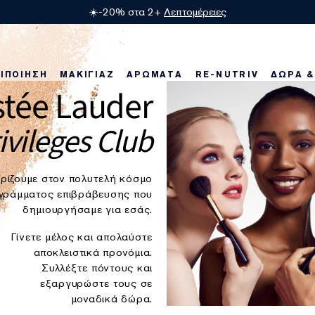
💫 Πολυτελή δώρα με αγορές 75€/140€.
Λεπτομέρειες
ΙΠΟΙΗΣΗ
ΜΑΚΙΓΙΑΖ
ΑΡΩΜΑΤΑ
RE-NUTRIV
ΔΩΡΑ &
stée Lauder
οϊόντα
οϊόντα
 νέα μας προϊόντα
Η σειρά Re-Nutriv
Best Sellers
Best Sellers
Karlie's Favorites
Regenerating Youth
Karlie's Favorites
Bronze Goddess
Best Sellers
Nig
Be
ivileges Club
ρίζουμε στον πολυτελή κόσμο
γράμματος επιβράβευσης που
δημιουργήσαμε για εσάς.
Γίνετε μέλος και απολαύστε
αποκλειστικά προνόμια.
Συλλέξτε πόντους και
εξαργυρώστε τους σε
μοναδικά δώρα.