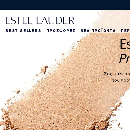
BEST SELLERS
ΠΡΟΣΦΟΡΕΣ
ΝΕΑ ΠΡΟΪΟΝΤΑ
ΠΕΡ
E
La Dangereuse
Τα νέα μας πρ
Τα νέα μας πρ
Τα
Pr
Σας καλωσο
του προ