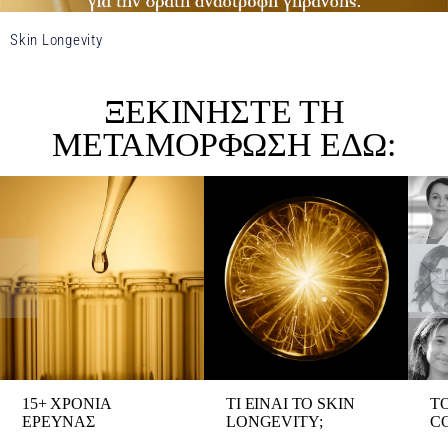
Skin Longevity
ΞΕΚΙΝΗΣΤΕ ΤΗ
ΜΕΤΑΜΟΡΦΩΣΗ ΕΔΩ:
15+ ΧΡΟΝΙΑ
ΤΙ ΕΙΝΑΙ ΤΟ SKIN
Τ
ΕΡΕΥΝΑΣ
LONGEVITY;
C