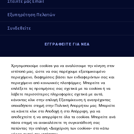
Στείλτε μας Email
Εξυπηρέτηση Πελατών
Συνδεθείτε
ΕΓΓΡΑΦΕΙΤΕ ΓΙΑ ΝΕΑ
Εγγραφείτε για νέα
Χρησιμοποιούμε cookies για να αναλύσουμε την κίνηση στον
ιστότοπό μας, ώστε να σας παρέχουμε εξατομικευμένο
περιεχόμενο, διαφημίσεις βάσει των ενδιαφερόντων σας και
περιεχόμενο από κοινωνικές πλατφόρμες. Μπορείτε να
επιλέξετε τις προτιμήσεις σας σχετικά με τα cookies ή να
λάβετε περισσότερες πληροφορίες σχετικά με αυτά,
κάνοντας κλικ στην επιλογή Εξατομίκευση ή ανατρέχοντας
οποιαδήποτε στιγμή στην Πολιτική Απορρήτου μας. Μπορείτε
να κάνετε κλικ στο Αποδοχή ή στο Απόρριψη, για να
αποδεχτείτε ή να απορρίψετε όλα τα cookies. Μπορείτε ανά
πάσα στιγμή να ανακαλέσετε τη συγκατάθεσή σας
πατώντας την επιλογή «Διαχείριση των cookies» στο κάτω
μέρος αυτού του ιστότοπου.