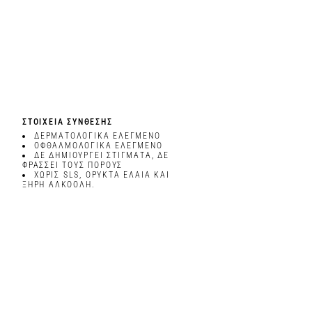
ΣΤΟΙΧΕΙΑ ΣΥΝΘΕΣΗΣ
ΔΕΡΜΑΤΟΛΟΓΙΚΆ ΕΛΕΓΜΈΝΟ
ΟΦΘΑΛΜΟΛΟΓΙΚΆ ΕΛΕΓΜΈΝΟ
ΔΕ ΔΗΜΙΟΥΡΓΕΊ ΣΤΊΓΜΑΤΑ, ΔΕ
ΦΡΆΣΣΕΙ ΤΟΥΣ ΠΌΡΟΥΣ
ΧΩΡΊΣ SLS, ΟΡΥΚΤΆ ΈΛΑΙΑ ΚΑΙ
ΞΗΡΉ ΑΛΚΟΌΛΗ.