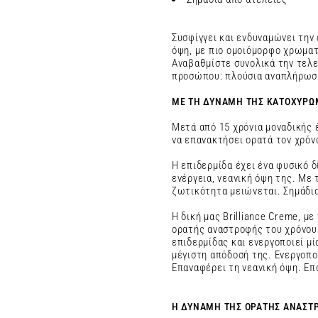
Συσφίγγει και ενδυναμώνει την 
όψη, με πιο ομοιόμορφο χρωματ
Αναβαθμίστε συνολικά την τελε
προσώπου: πλούσια αναπλήρωση
ΜΕ ΤΗ ΔΥΝΑΜΗ ΤΗΣ ΚΑΤΟΧΥΡΩΜ
Μετά από 15 χρόνια μοναδικής έ
να επανακτήσει ορατά τον χρόν
Η επιδερμίδα έχει ένα φυσικό 
ενέργεια, νεανική όψη της. Με
ζωτικότητα μειώνεται. Σημάδια
Η δική μας Brilliance Creme, μ
ορατής αναστροφής του χρόνου
επιδερμίδας και ενεργοποιεί μί
μέγιστη απόδοσή της. Ενεργοπο
Επαναφέρει τη νεανική όψη. Επ
Η ΔΥΝΑΜΗ ΤΗΣ ΟΡΑΤΗΣ ΑΝΑΣΤ