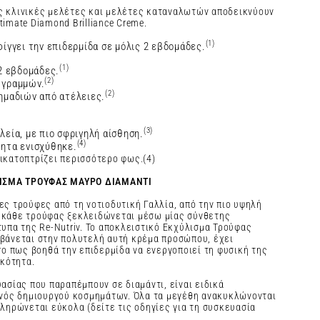
ς κλινικές μελέτες και μελέτες καταναλωτών αποδεικνύουν
imate Diamond Brilliance Creme.
(1)
ίγγει την επιδερμίδα σε μόλις 2 εβδομάδες.
(1)
 2 εβδομάδες.
(2)
 γραμμών.
(2)
ημαδιών από ατέλειες.
(3)
λεία, με πιο σφριγηλή αίσθηση.
(4)
τητα ενισχύθηκε.
ικατοπτρίζει περισσότερο φως.(4)
ΙΣΜΑ ΤΡΟΥΦΑΣ ΜΑΥΡΟ ΔΙΑΜΑΝΤΙ
ς τρούφες από τη νοτιοδυτική Γαλλία, από την πιο υψηλή
ύς κάθε τρούφας ξεκλειδώνεται μέσω μίας σύνθετης
υπα της Re-Nutriv. To αποκλειστικό Εκχύλισμα Τρούφας
βάνεται στην πολυτελή αυτή κρέμα προσώπου, έχει
ro πως βοηθά την επιδερμίδα να ενεργοποιεί τη φυσική της
ικότητα.
ασίας που παραπέμπουν σε διαμάντι, είναι ειδικά
ενός δημιουργού κοσμημάτων. Όλα τα μεγέθη ανακυκλώνονται
ληρώνεται εύκολα (δείτε τις οδηγίες για τη συσκευασία