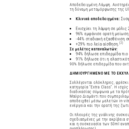
Αποδεδειγμένη Λάμψη. Αυστηρέ
τη δύναμη μεταμόρφωσης της Ult
Συσφ
Κλινικά αποδεδειγμένα:
Ενισχύει τη λάμψη σε μόλις
96% εμφάνισε ορατή μείωση
-44% σταδιακή εξασθένιση σ
(2)
+29% πιο λεία αίσθηση.
Σε μελέτες καταναλωτών:
94% δήλωσε επιδερμίδα πιο 
91% δήλωσε ότι η ελαστικό
90% δήλωσε επιδερμίδα που αντ
ΔΗΜΙΟΥΡΓΗΜΕΝΟ ΜΕ ΤΟ ΕΚΧΥΛ
Συλλέγονται ολόκληρες, φρέσκιε
κατηγορία "Extra Class". Η ισχ
διαδικασίας σύμφωνα με τα πρότ
Μαύρο Διαμάντι που συμπεριλαμ
αποδειχθεί μέσω μελετών in-vit
ενέργεια και την ορατή της ζωτ
Οι πλευρές της γυάλινης συσκευ
σχεδιασμένες με την ακρίβεια 
και η συσκευασία των 50ml αναπ
αναπλήρωσης).