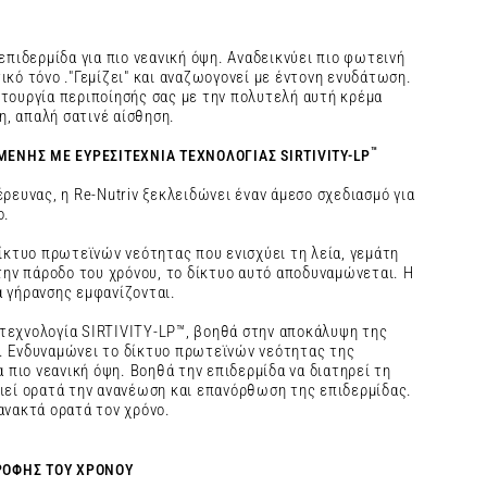
επιδερμίδα για πιο νεανική όψη. Αναδεικνύει πιο φωτεινή
ικό τόνο ."Γεμίζει" και αναζωογονεί με έντονη ενυδάτωση.
τουργία περιποίησής σας με την πολυτελή αυτή κρέμα
, απαλή σατινέ αίσθηση.
™
ΕΝΗΣ ΜΕ ΕΥΡΕΣΙΤΕΧΝΙΑ ΤΕΧΝΟΛΟΓΙΑΣ SIRTIVITY-LP
ρευνας, η Re-Nutriv ξεκλειδώνει έναν άμεσο σχεδιασμό για
ο.
δίκτυο πρωτεϊνών νεότητας που ενισχύει τη λεία, γεμάτη
 την πάροδο του χρόνου, το δίκτυο αυτό αποδυναμώνεται. Η
 γήρανσης εμφανίζονται.
ε τεχνολογία SIRTIVITY-LP™, βοηθά στην αποκάλυψη της
. Ενδυναμώνει το δίκτυο πρωτεϊνών νεότητας της
α πιο νεανική όψη. Βοηθά την επιδερμίδα να διατηρεί τη
ιεί ορατά την ανανέωση και επανόρθωση της επιδερμίδας.
ανακτά ορατά τον χρόνο.
ΡΟΦΗΣ ΤΟΥ ΧΡΟΝΟΥ