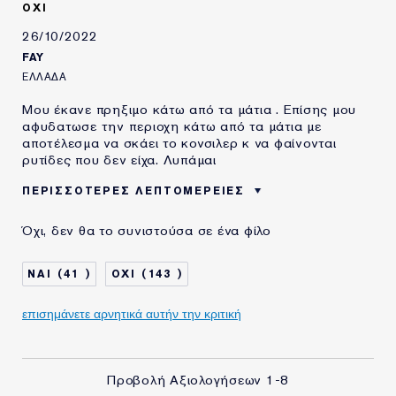
ΟΧΙ
26/10/2022
FAY
ΕΛΛΆΔΑ
Μου έκανε πρηξιμο κάτω από τα μάτια . Επίσης μου
αφυδατωσε την περιοχη κάτω από τα μάτια με
αποτέλεσμα να σκάει το κονσιλερ κ να φαίνονται
ρυτίδες που δεν είχα. Λυπάμαι
ΠΕΡΙΣΣΌΤΕΡΕΣ ΛΕΠΤΟΜΈΡΕΙΕΣ
ΧΡΗΣΙΜΟΠΟΙΩ
ΛΙΓΟΤΕΡΟ ΑΠΟ 1 ΧΡΟΝΟ
Όχι, δεν θα το συνιστούσα σε ένα φίλο
ΠΡΟΪΟΝΤΑ ESTÉE
LAUDER ΓΙΑ
41
143
επισημάνετε αρνητικά αυτήν την κριτική
Προβολή Αξιολογήσεων
1-8