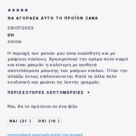
ΘΑ ΑΓΌΡΑΖΑ ΑΥΤΌ ΤΟ ΠΡΟΪΌΝ ΞΑΝΆ
28/07/2023
EVI
ΑΘΉΝΑ
Η περιοχή των ματιών μου είναι ευαίσθητη και με
μαύρους κύκλους. Χρησιμοποιώ την κρέμα πολύ καιρό
και είναι μακράν η καλύτερη με αισθητά
αποτελέσματα μείωσης των μαύρων κύκλων. Όταν την
αλλάζω όντως επιδεινώνονται. Κατά τα άλλα πολύ
ενυδατική και μειώνει τις λεπτές γραμμές.
ΠΕΡΙΣΣΌΤΕΡΕΣ ΛΕΠΤΟΜΈΡΕΙΕΣ
ΗΛΙΚΙΑ
25 - 34
Ναι, θα το πρότεινα σε ένα φίλο
ΤΥΠΟΣ ΔΕΡΜΑΤΟΣ
ΞΗΡΟ
ΑΝΑΓΚΗ ΕΠΙΔΕΡΜΙΔΑΣ
ΟΜΟΙΟΜΟΡΦΟΣ ΧΡΩΜΑΤΙΚΟΣ
21
16
ΤΟΝΟΣ
ΧΡΗΣΙΜΟΠΟΙΩ
5-10 ΧΡΟΝΙΑ
ΠΡΟΪΟΝΤΑ ESTÉE
επισημάνετε αρνητικά αυτήν την κριτική