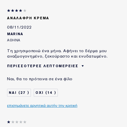
ΧΡΗΣΙΜΟΠΟΙΩ
5-10 ΧΡΟΝΙΑ
ΠΡΟΪΟΝΤΑ ESTÉE
LAUDER ΓΙΑ
ΑΝΆΛΑΦΡΗ ΚΡΈΜΑ
08/11/2022
MARINA
ΑΘΉΝΑ
Τη χρησιμοποιώ ένα μήνα. Αφήνει το δέρμα μου
αναζωογονημένο, ξεκούραστο και ενυδατωμένο.
ΠΕΡΙΣΣΌΤΕΡΕΣ ΛΕΠΤΟΜΈΡΕΙΕΣ
ΗΛΙΚΙΑ
35 - 44
Ναι, θα το πρότεινα σε ένα φίλο
ΤΥΠΟΣ ΔΕΡΜΑΤΟΣ
ΚΑΝΟΝΙΚΟ/ΜΕΙΚΤΟ
ΑΝΑΓΚΗ ΕΠΙΔΕΡΜΙΔΑΣ
ΠΡΟΛΗΨΗ
27
14
ΧΡΗΣΙΜΟΠΟΙΩ
2-5 ΧΡΟΝΙΑ
ΠΡΟΪΟΝΤΑ ESTÉE
επισημάνετε αρνητικά αυτήν την κριτική
LAUDER ΓΙΑ
E-List Member
Είμαι μέλος του Estee Lauder
Privileges Club