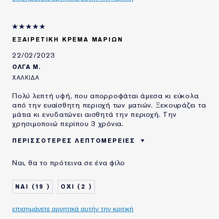
LAUDER ΓΙΑ
ΕΞΑΙΡΕΤΙΚΉ ΚΡΈΜΑ ΜΑΡΙΏΝ
22/02/2023
ΟΛΓΑ Μ.
ΧΑΛΚΊΔΑ
Πολύ λεπτή υφή, που απορροφάται άμεσα κι εύκολα
από την ευαίσθητη περιοχή των ματιών. Ξεκουράζει τα
μάτια κι ενυδατώνει αισθητά την περιοχή. Την
χρησιμοποιώ περίπου 3 χρόνια.
ΠΕΡΙΣΣΌΤΕΡΕΣ ΛΕΠΤΟΜΈΡΕΙΕΣ
OI ΑΞΙΟΛΟΓΗΣΕΙΣ
Ενυδάτωση
Ναι, θα το πρότεινα σε ένα φίλο
ΑΝΑΔΕΙΚΝΥΟΥΝ ΤΟ
ΠΡΟΪΟΝ ΙΔΑΝΙΚΟ ΓΙΑ
ΗΛΙΚΙΑ
45 - 54
19
2
ΤΥΠΟΣ ΔΕΡΜΑΤΟΣ
ΚΑΝΟΝΙΚΟ/ΜΕΙΚΤΟ
ΑΝΑΓΚΗ ΕΠΙΔΕΡΜΙΔΑΣ
επισημάνετε αρνητικά αυτήν την κριτική
ΑΝΤΙΓΗΡΑΝΣΗ