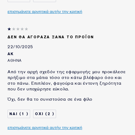
ΧΡΗΣΙΜΟΠΟΙΩ
20+ ΧΡΟΝΙΑ
Δερματολογικά ελεγμένο
ΠΡΟΪΟΝΤΑ ESTÉE
Δε δημιουργεί μαύρα στίγματα, δε φράσσει τους
επισημάνετε αρνητικά αυτήν την κριτική
LAUDER ΓΙΑ
πόρους
Χωρίς συνθετικό άρωμα
Χωρίς parabens, φθαλικές ενώσεις, θεϊικά άλατα,
ΔΕΝ ΘΑ ΑΓΌΡΑΖΑ ΞΑΝΆ ΤΟ ΠΡΟΪΌΝ
θεϊικά, ξηραντική αλκοόλη, ορυκτέλαιο, παραφίνη
22/10/2025
Η ανακυκλώσιμη γυάλινη συσκευασία είναι
AK
κατασκευασμένη από τουλάχιστον 15% ανακυκλωμένα
ΑΘΗΝΑ
υλικά
Η χάρτινη συσκευασία είναι ανακυκλώσιμη και
Από την αρχή σχεδόν της εφαρμογής μου προκάλεσε
πρήξιμο στα μάτια τόσο στο κάτω βλέφαρο όσο και
κατασκευασμένη από χαρτόνι υπεύθυνης προέλευσης
στο πάνω. Επιπλέον, φαγούρα και έντονη ξηρότητα
που δεν υποχώρησε εύκολα.
Όχι, δεν θα το συνιστούσα σε ένα φίλο
1
2
επισημάνετε αρνητικά αυτήν την κριτική